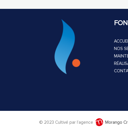
FON
ACCUEI
NOS S
MAINT
RÉALI
CONT
© 2023
Cultivé par l’agence
Morango Cr