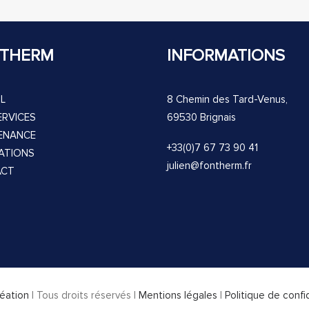
THERM
INFORMATIONS
L
8 Chemin des Tard-Venus,
ERVICES
69530 Brignais
ENANCE
+33(0)7 67 73 90 41
SATIONS
julien@fontherm.fr
ACT
éation
| Tous droits réservés |
Mentions légales
|
Politique de confi