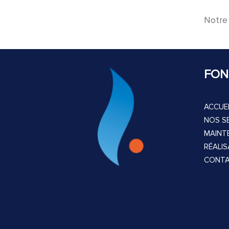
Notre
FON
ACCUEI
NOS S
MAINT
RÉALI
CONT