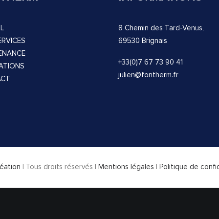
L
8 Chemin des Tard-Venus,
ERVICES
69530 Brignais
ENANCE
+33(0)7 67 73 90 41
SATIONS
julien@fontherm.fr
ACT
éation
| Tous droits réservés |
Mentions légales
|
Politique de confi