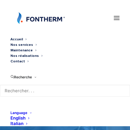
Accueil
Nos services
Maintenance
Nos réalisations
Contact
Recherche
Mono-Split 3.5kw HR
Mitsubishi
Language
English
Italian