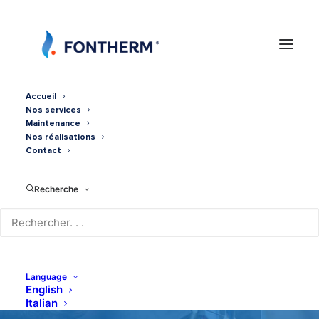
Accueil
Nos services
Maintenance
Nos réalisations
Contact
Recherche
Mono-Split AY compact 2.5
KW Mitsubishi
Language
English
Italian