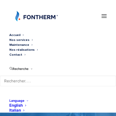
Accueil
Nos services
Maintenance
Nos réalisations
Contact
Recherche
Ballon thermodynamique
CALYPSO SPLIT 270 L
Language
English
Italian