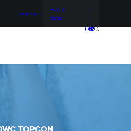
English
Language
Italian
00WC TOPCON