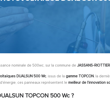
issance nominale de 500wc, sur la commune de
JASSANS-RIOTTIER 
voltaïques DUALSUN 500 Wc
, issus de la
gamme TOPCON
, la derni
 d’énergie, ces panneaux représentent le
meilleur de l’innovation so
x DUALSUN TOPCON 500 Wc ?