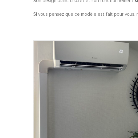
Son design blanc discret et son fonctionnement
s
Si vous pensez que ce modèle est fait pour vous, n