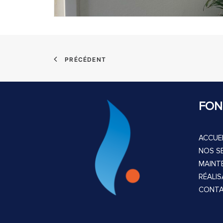
PRÉCÉDENT
FON
ACCUEI
NOS S
MAINT
RÉALI
CONT