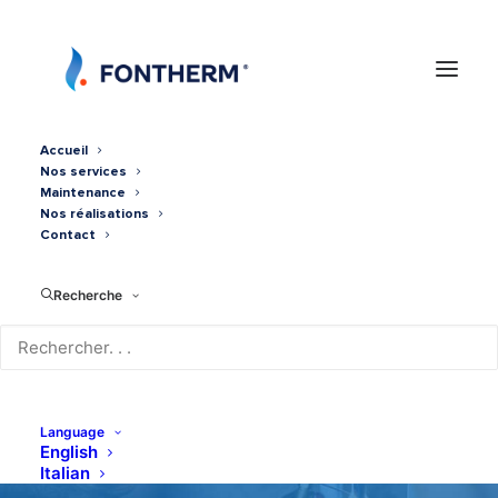
Accueil
Nos services
Maintenance
Nos réalisations
Contact
Recherche
Gainable 5kw DAIKIN avec
contrôle de zone Airzone
Language
English
Italian